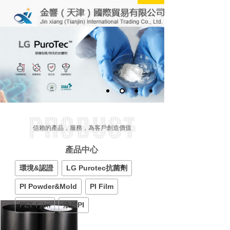
信賴的產品，服務，為客戶創造價值
產品中心
環境&認證
LG Purotec抗菌劑
PI Powder&Mold
PI Film
PET Film
液體PI