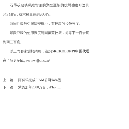
石墨或玻璃纖維增強的聚酰亞胺的抗彎強度可達到
345 MPa，抗彎模量達到20GPa。
熱固性聚酰亞胺蠕變很小，有較高的拉伸強度。
聚酰亞胺的使用溫度範圍覆蓋較廣，從零下一百余度
到兩三百度。
以上內容來源於網絡，咨詢
SKCKOLONPI中国代理
商
了解更多http://www.tjjxit.com/
上一篇：
阿科玛完成PIAM公司54%股......
下一篇：
紧急加单2000万台，iPho......